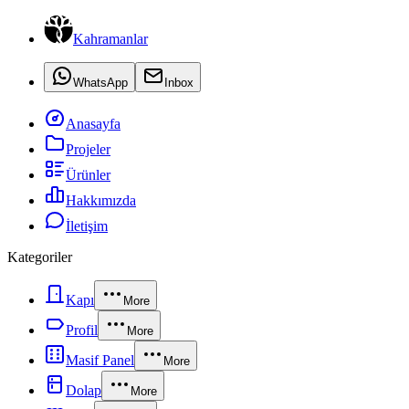
Kahramanlar
WhatsApp
Inbox
Anasayfa
Projeler
Ürünler
Hakkımızda
İletişim
Kategoriler
Kapı
More
Profil
More
Masif Panel
More
Dolap
More