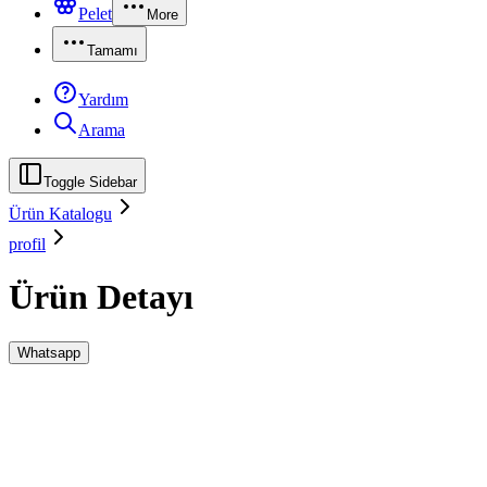
Pelet
More
Tamamı
Yardım
Arama
Toggle Sidebar
Ürün Katalogu
profil
Ürün Detayı
Whatsapp